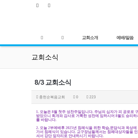
교회소개
예배/말씀
교회소식
8/3 교회소식
충헌순복음교회
0
223
1.
오늘은
8
월 첫주 성찬주일입니다
.
주님의 십자가 피 공로로 
받았으니 회개와 감사로 거룩한 성찬에 임하시어
8
월도 승리하
를 바랍니다
.
2.
오늘
2
부예배후
2025
년 침례식을 위한 학습
,
문답식과 옥상에
가서 침례식이 있습니다
.
교구장님들께서는 침례대상자들을 
셔서 강단 앞자리로 안내하시기 바랍니다
.