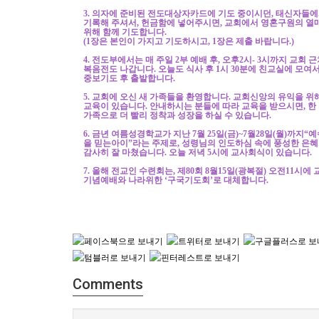
3.
의자에 준비된 전도대상자카드에 기도 중이시던
,
태신자들에
기록해 주셔서
,
헌금함에 넣어주시면
,
교회에서 영혼구원의 열
위해 함께 기도합니다
.
(1
장은 본인이 가지고 기도하시고
, 1
장은 제출 바랍니다
.)
4.
전도부에서는 매 주일
2
부 예배 후
,
오후
2
시
- 3
시까지 교회 
복음전도 나갑니다
.
오늘도 식사 후
1
시
30
분에 친교실에 모여
중보기도 후 출발합니다
.
5.
교회에 오신 새 가족들을 환영합니다
.
교회신앙의 유익을 위
교육이 있습니다
.
안내하시는 분들에 따라 교육을 받으시면
,
한
가족으로 더 빨리 정착과 성장을 하실 수 있습니다
.
6.
금년 여름성경학교가 지난
7
월
25
일
(
금
)~7
월
28
일
(
월
)
까지
“
예
을 믿는아이
”
라는 주제로
,
성령님의 인도하심 속에 풍성한 은
감사히 잘 마쳤습니다
.
오늘 저녁
5
시에 교사회식이 있습니다
.
7.
올해 전교인 수련회는
,
제
80
회
8
월
15
일
(
광복절
)
오전
11
시에 
기념예배와 나라위한
‘
구국기도회
’
로 대체합니다
.
Comments