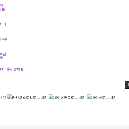
게
매를
근처에
서
해
6
주
수님
혜로
교회 에서 광복절