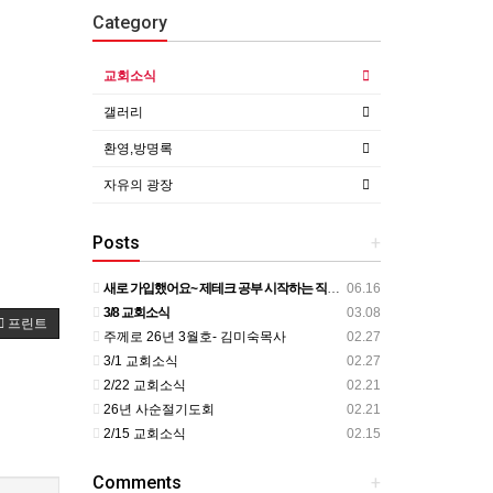
Category
교회소식
갤러리
환영,방명록
자유의 광장
Posts
+
새로 가입했어요~ 제테크 공부 시작하는 직장인 가입인사 올립니다. !!!
06.16
3/8 교회소식
03.08
프린트
주께로 26년 3월호- 김미숙목사
02.27
3/1 교회소식
02.27
2/22 교회소식
02.21
26년 사순절기도회
02.21
2/15 교회소식
02.15
Comments
+