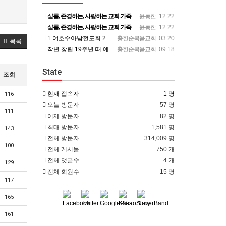
샬롬, 존경하는, 사랑하는 교회 가족 여러분께 이렇게 제 개인적인 사정을 전하게 되어 마음이 무겁습니다. 부…
윤동한
12.22
샬롬, 존경하는, 사랑하는 교회 가족 여러분께 이렇게 제 개인적인 사정을 전하게 되어 마음이 무겁습니다. 부…
윤동한
12.22
1.여호수아남전도회 2.한나여전도회 3.에스더여전도회 4.청년부 5.마리아여전도회
충헌순복음교회
03.20
목록
작년 창립 19주년 때 예약되어 있는 장경동목사님 초청 부흥회를 코로나 때문에 미루다가 20주년 되어서야 드…
충헌순복음교회
09.18
State
조회
현재 접속자
1 명
116
오늘 방문자
57 명
111
어제 방문자
82 명
최대 방문자
1,581 명
143
전체 방문자
314,009 명
100
전체 게시물
750 개
전체 댓글수
4 개
129
전체 회원수
15 명
117
165
161