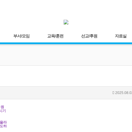
부서/모임
교육/훈련
선교/후원
자료실
2025.08.0
구원
시기
 올라
인도하