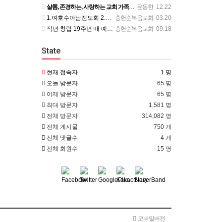
샬롬, 존경하는, 사랑하는 교회 가족 여러분께 이렇게 제 개인적인 사정을 전하게 되어 마음이 무겁습니다. 부…
윤동한
12.22
1.여호수아남전도회 2.한나여전도회 3.에스더여전도회 4.청년부 5.마리아여전도회
충헌순복음교회
03.20
작년 창립 19주년 때 예약되어 있는 장경동목사님 초청 부흥회를 코로나 때문에 미루다가 20주년 되어서야 드…
충헌순복음교회
09.18
State
현재 접속자
1 명
오늘 방문자
65 명
어제 방문자
65 명
최대 방문자
1,581 명
전체 방문자
314,082 명
전체 게시물
750 개
전체 댓글수
4 개
전체 회원수
15 명
모바일버전