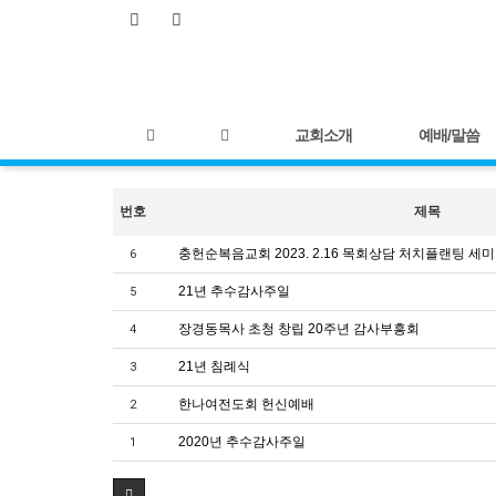
교회소개
예배/말씀
번호
제목
충헌순복음교회 2023. 2.16 목회상담 처치플랜팅 세
6
21년 추수감사주일
5
장경동목사 초청 창립 20주년 감사부흥회
4
21년 침례식
3
한나여전도회 헌신예배
2
2020년 추수감사주일
1