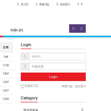
로그인
회원
가입
정보찾기
1
커뮤니티
Login
조회
768
1120
1307
Login
1237
자동로그인
회원가입
|
정보찾기
1327
Category
1245
영상자료실