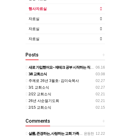
행사자료실
자료실
자료실
자료실
Posts
+
새로 가입했어요~ 제테크 공부 시작하는 직장인 가입인사 올립니다. !!!
06.16
3/8 교회소식
03.08
주께로 26년 3월호- 김미숙목사
02.27
3/1 교회소식
02.27
2/22 교회소식
02.21
26년 사순절기도회
02.21
2/15 교회소식
02.15
Comments
+
샬롬, 존경하는, 사랑하는 교회 가족 여러분께 이렇게 제 개인적인 사정을 전하게 되어 마음이 무겁습니다. 부…
윤동한
12.22