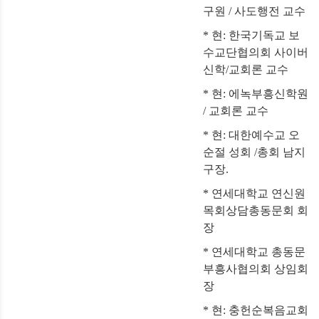
구원 / 사도행전 교수
* 현: 한국기독교 보
수교단협의회 사이버
신학/교회론 교수
* 현: 에녹부흥신학원
/ 교회론 교수
* 현: 대한예수교 오
순절 성회 /총회 남지
구장.
* 연세대학교 연신원
목회상담총동문회 회
장
* 연세대학교 총동문
부흥사협의회 상임회
장
* 현: 충헌순복음교회