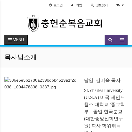
로그인
가입
정보찾기
2
MENU
목사님소개
담임: 김미숙 목사
St. charles university
(U.S.A) 미국 세인트
촬스 대학교 '종교학
부'
졸업 한국분교
(대한중앙신학연구
원) 학사 학위취득