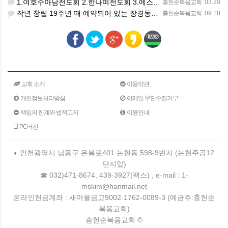
1.여호수아남전도회 2.한나여전도회 3.에스더여전도회 4.청년부 5.마리아여전도회
충헌순복음교회
03.20
작년 창립 19주년 때 예약되어 있는 장경동목사님 초청 부흥회를 코로나 때문에 미루다가 20주년 되어서야 드…
충헌순복음교회
09.18
교회 소개
이용약관
개인정보처리방침
이메일 무단수집거부
책임의 한계와 법적고지
이용안내
PC버전
◐ 인천광역시 남동구 은봉로401 논현동 598-9번지 (논현주공12
단지앞)
☎ 032)471-8674, 439-3927(팩스) , e-mail : 1-
mskim@hanmail.net
온라인헌금계좌 : 새마을금고9002-1762-0089-3 (예금주:충헌순
복음교회)
충헌순복음교회 ©