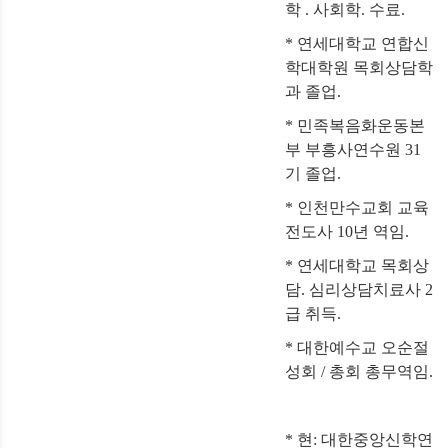
학 . 사회학. 수료.
* 연세대학교 연합신
학대학원 목회상담학
과 졸업.
* 민족복음화운동본
부 부흥사연수원 31
기 졸업.
* 인천만수교회 교육
전도사 10년 역임.
* 연세대학교 목회상
담. 심리상담치료사 2
급 취득.
* 대한예수교 오순절
성회 / 총회 총무역임.
* 현: 대한중앙신학연